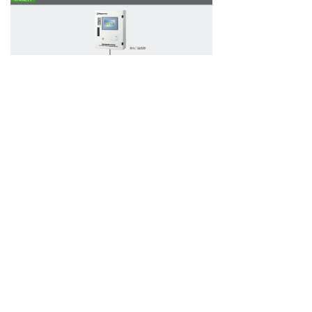
上一个：
ZY-FD-H/F 防火门监控分机
ꄴ
下一个：
无
ꄲ