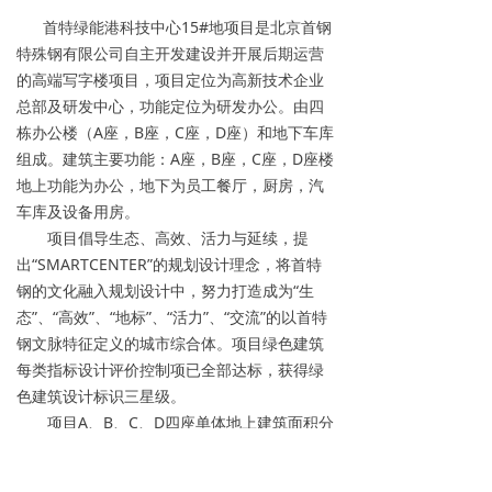
首特绿能港科技中心15#地项目是北京首钢
特殊钢有限公司自主开发建设并开展后期运营
的高端写字楼项目，项目定位为高新技术企业
总部及研发中心，功能定位为研发办公。由四
栋办公楼（A座，B座，C座，D座）和地下车库
组成。建筑主要功能：A座，B座，C座，D座楼
地上功能为办公，地下为员工餐厅，厨房，汽
车库及设备用房。
项目倡导生态、高效、活力与延续，提
出“SMARTCENTER”的规划设计理念，将首特
钢的文化融入规划设计中，努力打造成为“生
态”、“高效”、“地标”、“活力”、“交流”的以首特
钢文脉特征定义的城市综合体。项目绿色建筑
每类指标设计评价控制项已全部达标，获得绿
色建筑设计标识三星级。
项目A、B、C、D四座单体地上建筑面积分
别为25871.97平米、27744.75平米、
20619.91平米、10761.53平米。