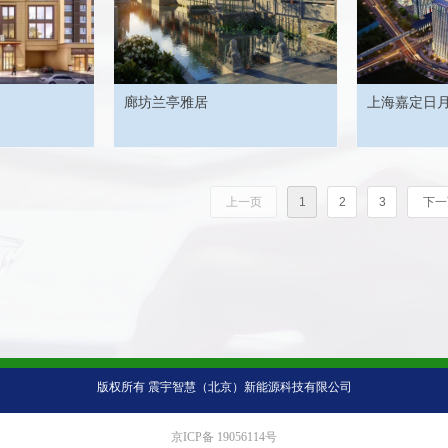
廊坊兰亭雅居
上海嘉定日
上一页
1
2
3
下一
版权所有
震宇智慧（北京）新能源科技有限公司
京ICP备 19056114号